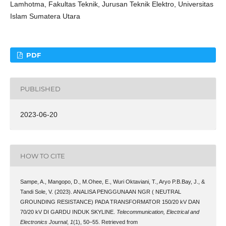
Lamhotma, Fakultas Teknik, Jurusan Teknik Elektro, Universitas
Islam Sumatera Utara
PDF
PUBLISHED
2023-06-20
HOW TO CITE
Sampe, A., Mangopo, D., M.Ohee, E., Wuri Oktaviani, T., Aryo P.B.Bay, J., &
Tandi Sole, V. (2023). ANALISA PENGGUNAAN NGR ( NEUTRAL
GROUNDING RESISTANCE) PADA TRANSFORMATOR 150/20 kV DAN
70/20 kV DI GARDU INDUK SKYLINE.
Telecommunication, Electrical and
Electronics Journal
,
1
(1), 50–55. Retrieved from