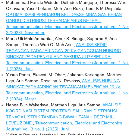
Mohammad Farizki Widodo, Dultudes Mangopo, Theresia Wuri
Oktaviani, Yosef Lefaan, Moh. Arie Reza, Tiper K.M Uniplaita,
OPTIMALISASI PENGARUH KETIDAKSEIMBANGAN BEBAN
GARDU DISTRIBUSI TERHADAP ARUS NETRAL
,
Telecommunication, Electrical and Electronics Journal: Vol. 1 No.
2 (2023): November
Maria Uli Malo Ambarita , Afner S. Sinaga, Suparno S, Aris
Sampe, Theresia Wuri O, Moh Arie ,
ANALISA KEDIP
TEGANGAN PADA JARINGAN 20 KV GANGGUAN HUBUNG
SINGKAT PADA PENYULANG SAKURA ULP ABEPURA
,
Telecommunication, Electrical and Electronics Journal: Vol. 1 No.
1 (2023): Juni
Yusup Pantu, Ekawati M. Ohee, Jakobus Kariongan, Marthen
Liga, Aris Sampe, Rosalina N. Revassy,
ANALISIS HUBUNG
SINGKAT PADA JARINGAN TEGANGAN MENENGAH 20 kV
,
Telecommunication, Electrical and Electronics Journal: Vol. 1 No.
3 (2024): Maret
Hanna Bilin Wakerkwa, Marthen Liga, Aris Sampe,
ANALISIS
KOORDINASI SISTEM PROTEKSI SALURAN DISTRIBUSI
TENAGA LISTRIK TAMBANG BAWAH TANAH DEEP MILL
LEVEL ZONE
,
Telecommunication, Electrical and Electronics
Journal: Vol. 3 No. 1 (2025): Juni