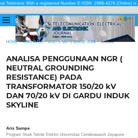
letronic With a registered Number E-ISSN: 2988-4276 (Online) is a scien
HOME
/
ARCHIVES
/
VOL. 1 NO. 1 (2023): JUNI
/
Articles
ANALISA PENGGUNAAN NGR (
NEUTRAL GROUNDING
RESISTANCE) PADA
TRANSFORMATOR 150/20 kV
DAN 70/20 kV DI GARDU INDUK
SKYLINE
Aris Sampe
Program Studi Teknik Elektro Universitas Cenderawasih Jayapura-