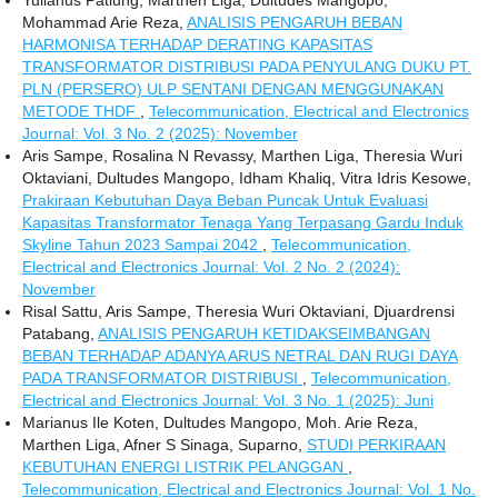
Yulianus Patiung, Marthen Liga, Dultudes Mangopo,
Mohammad Arie Reza,
ANALISIS PENGARUH BEBAN
HARMONISA TERHADAP DERATING KAPASITAS
TRANSFORMATOR DISTRIBUSI PADA PENYULANG DUKU PT.
PLN (PERSERO) ULP SENTANI DENGAN MENGGUNAKAN
METODE THDF
,
Telecommunication, Electrical and Electronics
Journal: Vol. 3 No. 2 (2025): November
Aris Sampe, Rosalina N Revassy, Marthen Liga, Theresia Wuri
Oktaviani, Dultudes Mangopo, Idham Khaliq, Vitra Idris Kesowe,
Prakiraan Kebutuhan Daya Beban Puncak Untuk Evaluasi
Kapasitas Transformator Tenaga Yang Terpasang Gardu Induk
Skyline Tahun 2023 Sampai 2042
,
Telecommunication,
Electrical and Electronics Journal: Vol. 2 No. 2 (2024):
November
Risal Sattu, Aris Sampe, Theresia Wuri Oktaviani, Djuardrensi
Patabang,
ANALISIS PENGARUH KETIDAKSEIMBANGAN
BEBAN TERHADAP ADANYA ARUS NETRAL DAN RUGI DAYA
PADA TRANSFORMATOR DISTRIBUSI
,
Telecommunication,
Electrical and Electronics Journal: Vol. 3 No. 1 (2025): Juni
Marianus Ile Koten, Dultudes Mangopo, Moh. Arie Reza,
Marthen Liga, Afner S Sinaga, Suparno,
STUDI PERKIRAAN
KEBUTUHAN ENERGI LISTRIK PELANGGAN
,
Telecommunication, Electrical and Electronics Journal: Vol. 1 No.