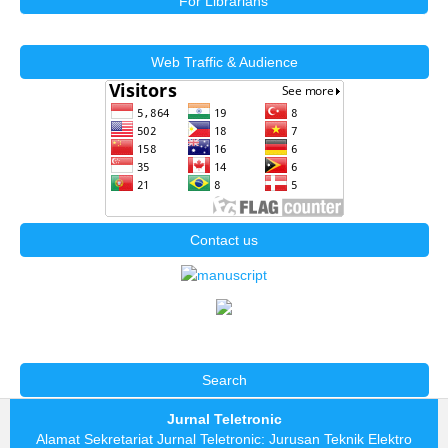
For Librarians
Web Traffic & Audience
Contact us
Search
Jurnal Teletronic
Alamat Sekretariat Jurnal Teletronic: Jurusan Teknik Elektro