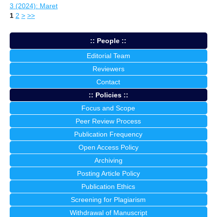
3 (2024): Maret
1
2
>
>>
:: People ::
Editorial Team
Reviewers
Contact
:: Policies ::
Focus and Scope
Peer Review Process
Publication Frequency
Open Access Policy
Archiving
Posting Article Policy
Publication Ethics
Screening for Plagiarism
Withdrawal of Manuscript