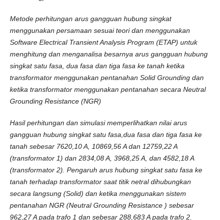
Metode perhitungan arus gangguan hubung singkat
menggunakan persamaan sesuai teori dan menggunakan
Software Electrical Transient Analysis Program (ETAP) untuk
menghitung dan menganalisa besarnya arus gangguan hubung
singkat satu fasa, dua fasa dan tiga fasa ke tanah ketika
transformator menggunakan pentanahan Solid Grounding dan
ketika transformator menggunakan pentanahan secara Neutral
Grounding Resistance (NGR)
Hasil perhitungan dan simulasi memperlihatkan nilai arus
gangguan
hubung singkat satu fasa,dua fasa dan tiga fasa ke
tanah sebesar 7620,10 A, 10869,56 A dan 12759,22 A
(transformator 1) dan 2834,08 A, 3968,25 A, dan 4582,18 A
(transformator 2). Pengaruh arus hubung singkat satu fasa ke
tanah terhadap transformator saat titik netral dihubungkan
secara langsung (Solid) dan ketika menggunakan sistem
pentanahan NGR (Neutral Grounding Resistance )
sebesar
962,27
A
pada
tra
fo
1
dan
sebesar
288,683
A
pada
tra
fo
2
.