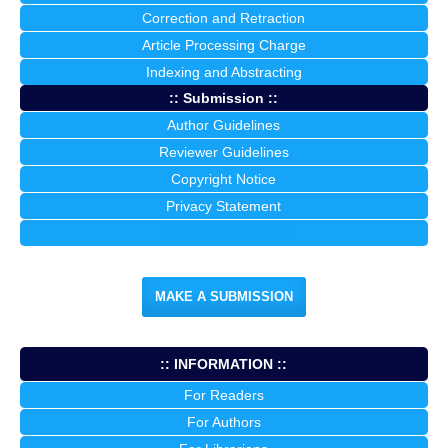
Correction and Retraction
Article Processing Charge
Indexing and Abstracting
:: Submission ::
Author Guidelines
Reviewer Guidelines
Copyright Notice
Privacy Statement
Manuscript Template
MAKE A SUBMISSION
:: INFORMATION ::
For Readers
For Authors