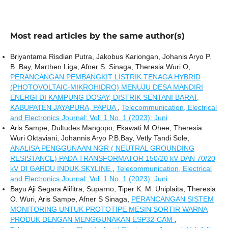
Most read articles by the same author(s)
Briyantama Risdian Putra, Jakobus Kariongan, Johanis Aryo P.
B. Bay, Marthen Liga, Afner S. Sinaga, Theresia Wuri O,
PERANCANGAN PEMBANGKIT LISTRIK TENAGA HYBRID
(PHOTOVOLTAIC-MIKROHIDRO) MENUJU DESA MANDIRI
ENERGI DI KAMPUNG DOSAY, DISTRIK SENTANI BARAT,
KABUPATEN JAYAPURA, PAPUA
,
Telecommunication, Electrical
and Electronics Journal: Vol. 1 No. 1 (2023): Juni
Aris Sampe, Dultudes Mangopo, Ekawati M.Ohee, Theresia
Wuri Oktaviani, Johannis Aryo P.B.Bay, Vetly Tandi Sole,
ANALISA PENGGUNAAN NGR ( NEUTRAL GROUNDING
RESISTANCE) PADA TRANSFORMATOR 150/20 kV DAN 70/20
kV DI GARDU INDUK SKYLINE
,
Telecommunication, Electrical
and Electronics Journal: Vol. 1 No. 1 (2023): Juni
Bayu Aji Segara Alifitra, Suparno, Tiper K. M. Uniplaita, Theresia
O. Wuri, Aris Sampe, Afner S Sinaga,
PERANCANGAN SISTEM
MONITORING UNTUK PROTOTIPE MESIN SORTIR WARNA
PRODUK DENGAN MENGGUNAKAN ESP32-CAM
,