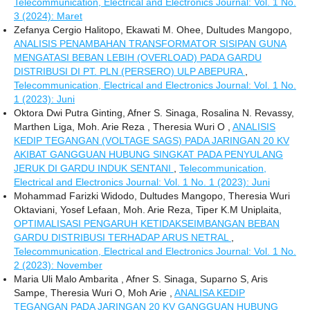
Telecommunication, Electrical and Electronics Journal: Vol. 1 No.
3 (2024): Maret
Zefanya Cergio Halitopo, Ekawati M. Ohee, Dultudes Mangopo,
ANALISIS PENAMBAHAN TRANSFORMATOR SISIPAN GUNA
MENGATASI BEBAN LEBIH (OVERLOAD) PADA GARDU
DISTRIBUSI DI PT. PLN (PERSERO) ULP ABEPURA
,
Telecommunication, Electrical and Electronics Journal: Vol. 1 No.
1 (2023): Juni
Oktora Dwi Putra Ginting, Afner S. Sinaga, Rosalina N. Revassy,
Marthen Liga, Moh. Arie Reza , Theresia Wuri O ,
ANALISIS
KEDIP TEGANGAN (VOLTAGE SAGS) PADA JARINGAN 20 KV
AKIBAT GANGGUAN HUBUNG SINGKAT PADA PENYULANG
JERUK DI GARDU INDUK SENTANI
,
Telecommunication,
Electrical and Electronics Journal: Vol. 1 No. 1 (2023): Juni
Mohammad Farizki Widodo, Dultudes Mangopo, Theresia Wuri
Oktaviani, Yosef Lefaan, Moh. Arie Reza, Tiper K.M Uniplaita,
OPTIMALISASI PENGARUH KETIDAKSEIMBANGAN BEBAN
GARDU DISTRIBUSI TERHADAP ARUS NETRAL
,
Telecommunication, Electrical and Electronics Journal: Vol. 1 No.
2 (2023): November
Maria Uli Malo Ambarita , Afner S. Sinaga, Suparno S, Aris
Sampe, Theresia Wuri O, Moh Arie ,
ANALISA KEDIP
TEGANGAN PADA JARINGAN 20 KV GANGGUAN HUBUNG