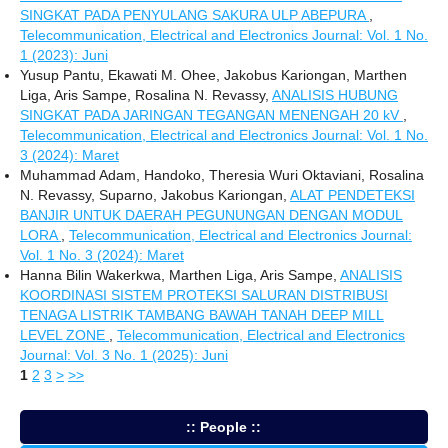
SINGKAT PADA PENYULANG SAKURA ULP ABEPURA
,
Telecommunication, Electrical and Electronics Journal: Vol. 1 No.
1 (2023): Juni
Yusup Pantu, Ekawati M. Ohee, Jakobus Kariongan, Marthen
Liga, Aris Sampe, Rosalina N. Revassy,
ANALISIS HUBUNG
SINGKAT PADA JARINGAN TEGANGAN MENENGAH 20 kV
,
Telecommunication, Electrical and Electronics Journal: Vol. 1 No.
3 (2024): Maret
Muhammad Adam, Handoko, Theresia Wuri Oktaviani, Rosalina
N. Revassy, Suparno, Jakobus Kariongan,
ALAT PENDETEKSI
BANJIR UNTUK DAERAH PEGUNUNGAN DENGAN MODUL
LORA
,
Telecommunication, Electrical and Electronics Journal:
Vol. 1 No. 3 (2024): Maret
Hanna Bilin Wakerkwa, Marthen Liga, Aris Sampe,
ANALISIS
KOORDINASI SISTEM PROTEKSI SALURAN DISTRIBUSI
TENAGA LISTRIK TAMBANG BAWAH TANAH DEEP MILL
LEVEL ZONE
,
Telecommunication, Electrical and Electronics
Journal: Vol. 3 No. 1 (2025): Juni
1
2
3
>
>>
:: People ::