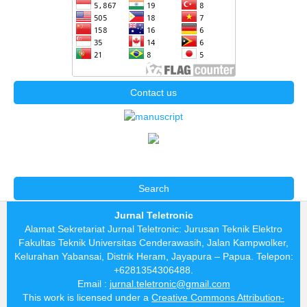
Contact us
Search
Jurnal Teletronic
Alamat Sekretariat Jurnal Teletronic: Jurusan Teknik Elektro
Fakultas Teknik Universitas Cenderawasih, Jalan Kampwolker,
Kelurahan Yabansai, Distrik Heram, Jayapura – Papua. Telepon:
+6281354306488.
Email :
jurnal.teletronic@gmail.com
This work is licensed under a
Creative Commons Attribution-