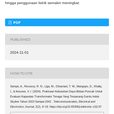
hingga penggunaan listrik semakin meningkat.
PDF
PUBLISHED
2024-11-01
HOW TO CITE
Sampe, A., Revassy, R. N., Liga, M., Oktaviani, T. W., Mangopo, D., Khaliq,
I., & Kesowe, V. I. (2024). Prakiraan Kebutuhan Daya Beban Puncak Untuk
Evaluasi Kapasitas Transformator Tenaga Yang Terpasang Gardu Induk
Skyline Tahun 2023 Sampai 2042 .
Telecommunication, Electrical and
Electronics Journal
,
2
(2), 9–19. https://doi.org/10.65306/j.teletronic.v2i2.97