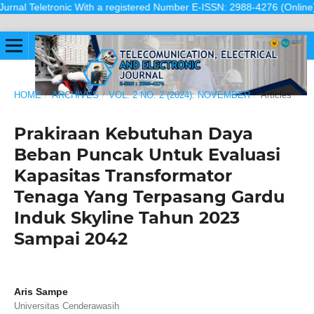
al Teletronic With a registered Number E-ISSN: 2988-4276 (Online) is a s
HOME
/
ARCHIVES
/
VOL. 2 NO. 2 (2024): NOVEMBER
/
Articles
Prakiraan Kebutuhan Daya
Beban Puncak Untuk Evaluasi
Kapasitas Transformator
Tenaga Yang Terpasang Gardu
Induk Skyline Tahun 2023
Sampai 2042
Aris Sampe
Universitas Cenderawasih