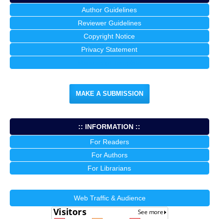
Author Guidelines
Reviewer Guidelines
Copyright Notice
Privacy Statement
Manuscript Template
MAKE A SUBMISSION
:: INFORMATION ::
For Readers
For Authors
For Librarians
Web Traffic & Audience